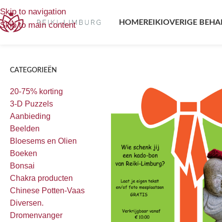
Home
/
Producten getagged “Kadobon”
Enig resultaat
Skip to navigation
HOME
REIKI
OVERIGE BEHA
Skip to main content
CATEGORIEËN
20-75% korting
3-D Puzzels
Aanbieding
Beelden
Bloesems en Olien
Boeken
Bonsai
Chakra producten
Chinese Potten-Vaas
Diversen.
Dromenvanger