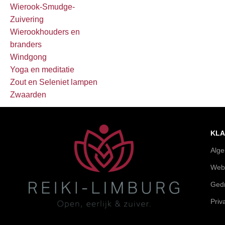
Wierook-Smudge-
Zuivering
Wierookhouders en
branders
Windgong
Yoga en meditatie
Zout en Seleniet lampen
Zwaarden
KLA
Alg
Web
Gedr
Priv