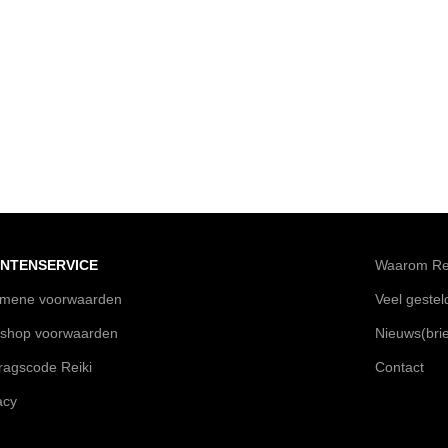
NTENSERVICE
Waarom Rei
emene voorwaarden
Veel geste
shop voorwaarden
Nieuws(brie
agscode Reiki
Contact
acy