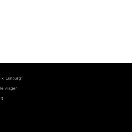
ki Limburg?
lde vragen
f)