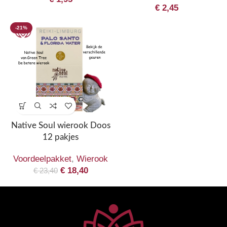
€
2,45
-21%
Native Soul wierook Doos
12 pakjes
Voordeelpakket
,
Wierook
€
18,40
€
23,40