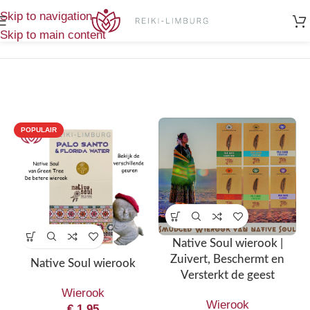
Home
/
Toont alle 3
Skip to navigation
Producten getagged “lavendel”
resultaten
Skip to main content
POPULAIR
Native Soul wierook |
Zuivert, Beschermt en
Native Soul wierook
Versterkt de geest
Wierook
Wierook
€
1,95