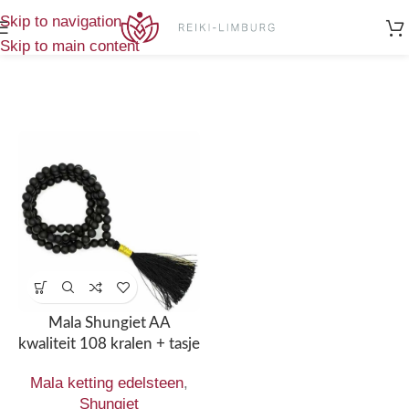
Home
/
Producten getagged “Mala shungiet”
Enig resultaat
Skip to navigation
Skip to main content
Mala Shungiet AA
kwaliteit 108 kralen + tasje
Mala ketting edelsteen
,
Shungiet