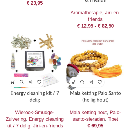
& Friends
€
23,95
Aromatherapie
,
Jiri-en-
friends
€
12,95
-
€
82,50
Energy cleaning kit / 7
Mala ketting Palo Santo
delig
(heilig hout)
Wierook-Smudge-
Mala ketting hout
,
Palo-
Zuivering
,
Energy cleaning
santo-sieraden
,
Tibet
kit / 7 delig
,
Jiri-en-friends
€
69,95