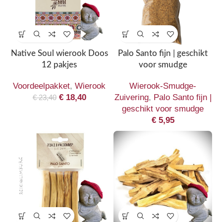
Native Soul wierook Doos
Palo Santo fijn | geschikt
12 pakjes
voor smudge
Voordeelpakket
,
Wierook
Wierook-Smudge-
€
18,40
Zuivering
,
Palo Santo fijn |
€
23,40
geschikt voor smudge
€
5,95