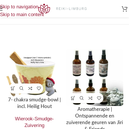
Home
/
Toont alle 12
Skip to navigation
Producten getagged “Palo Santo”
resultaten
Skip to main content
7- chakra smudge-bowl |
incl. Heilig Hout
Aromatherapie |
Ontspannende en
Wierook-Smudge-
zuiverende geuren van Jiri
Zuivering