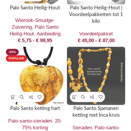
Palo Santo Heilig-Hout
Palo Santo Heilig-Hout |
Voordeelpakketten tot 1
Wierook-Smudge-
kilo
Zuivering
,
Palo Santo
Heilig-Hout
,
Aanbieding
Voordeelpakket
€
5,75
-
€
99,95
€
45,00
-
€
87,00
-50%
POPULAIR
Palo Santo ketting hart
Palo Santo Sjamanen
ketting met Inca kruis
Palo-santo-sieraden
,
20-
75% korting
Sieraden
,
Palo-santo-