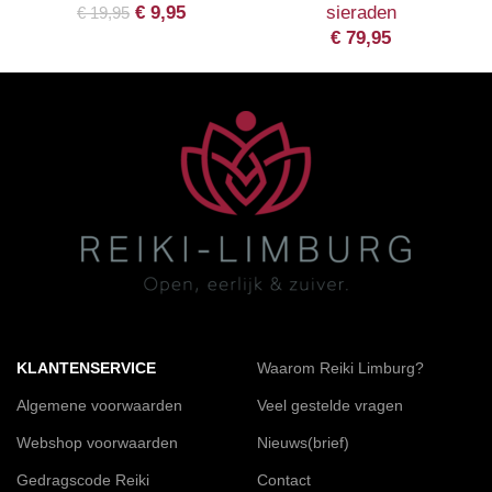
€
9,95
sieraden
€
19,95
€
79,95
KLANTENSERVICE
Waarom Reiki Limburg?
Algemene voorwaarden
Veel gestelde vragen
Webshop voorwaarden
Nieuws(brief)
Gedragscode Reiki
Contact