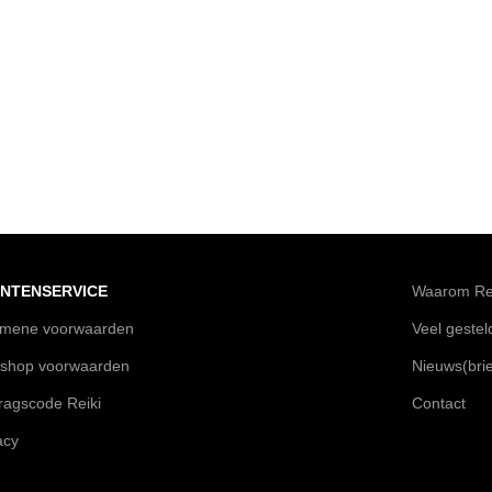
NTENSERVICE
Waarom Rei
emene voorwaarden
Veel geste
shop voorwaarden
Nieuws(brie
agscode Reiki
Contact
acy