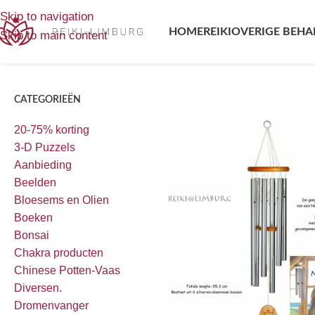
Home
/
Producten getagged “raga toonladder”
Enig resultaa
Skip to navigation
HOME
REIKI
OVERIGE BEHA
Skip to main content
CATEGORIEËN
20-75% korting
3-D Puzzels
Aanbieding
Beelden
Bloesems en Olien
Boeken
Bonsai
Chakra producten
Chinese Potten-Vaas
Diversen.
Dromenvanger