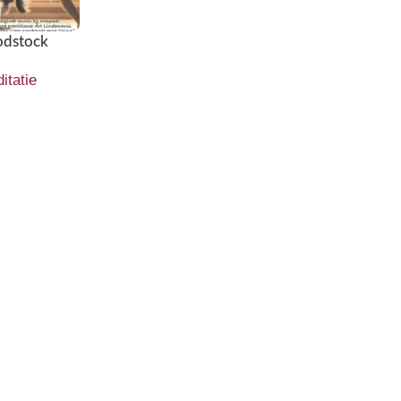
dstock
itatie