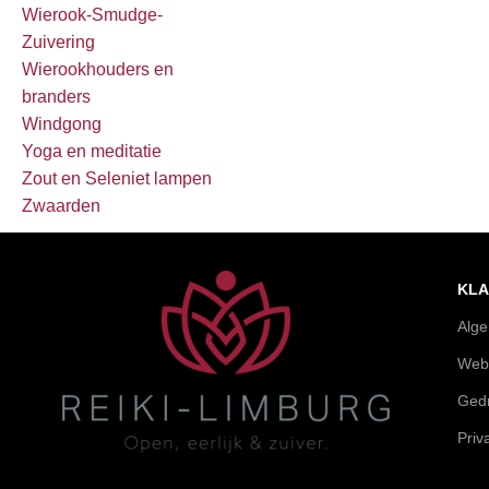
Wierook-Smudge-
Zuivering
Wierookhouders en
branders
Windgong
Yoga en meditatie
Zout en Seleniet lampen
Zwaarden
KLA
Alg
Web
Gedr
Priv