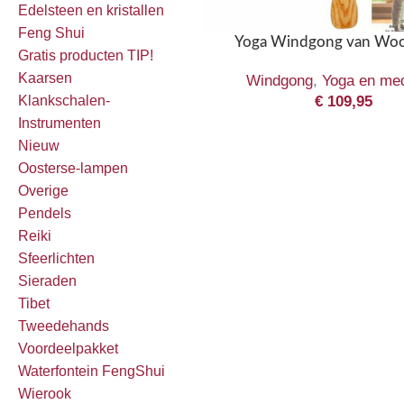
Edelsteen en kristallen
Feng Shui
Yoga Windgong van Woo
Gratis producten TIP!
Kaarsen
Windgong
,
Yoga en med
€
109,95
Klankschalen-
Instrumenten
Nieuw
Oosterse-lampen
Overige
Pendels
Reiki
Sfeerlichten
Sieraden
Tibet
Tweedehands
Voordeelpakket
Waterfontein FengShui
Wierook