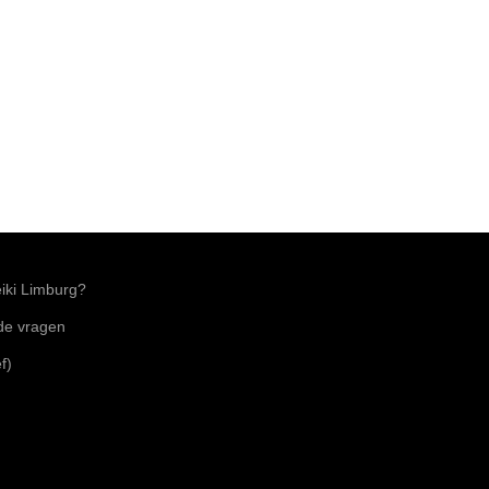
ki Limburg?
lde vragen
f)