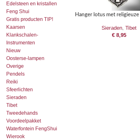
Edelsteen en kristallen
Feng Shui
Hanger lotus met religieuz
Gratis producten TIP!
Kaarsen
Sieraden
,
Tibet
€
8,95
Klankschalen-
Instrumenten
Nieuw
Oosterse-lampen
Overige
Pendels
Reiki
Sfeerlichten
Sieraden
Tibet
Tweedehands
Voordeelpakket
Waterfontein FengShui
Wierook