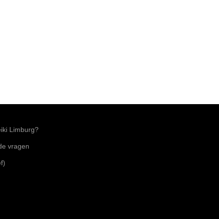
ki Limburg?
lde vragen
f)