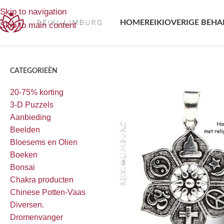
Home
/
Producten getagged “religieuze symbolen”
Enig resu
Skip to navigation
HOME
REIKI
OVERIGE BEHA
Skip to main content
CATEGORIEËN
20-75% korting
3-D Puzzels
Aanbieding
Beelden
Bloesems en Olien
Boeken
Bonsai
Chakra producten
Chinese Potten-Vaas
Diversen.
Dromenvanger