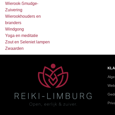
Wierook-Smudge-
Zuivering
Wierookhouders en
branders
Windgong
Yoga en meditatie
Zout en Seleniet lampen
Zwaarden
KLA
Alg
Web
Gedr
Priv