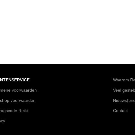
NTENSERVICE
Waarom Rei
emene voorwaarden
Veel geste
shop voorwaarden
Nieuws(brie
agscode Reiki
Contact
acy