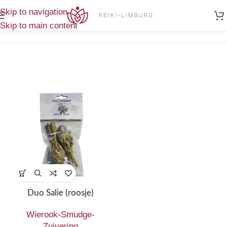
Home
/
Enig
Skip to navigation
Producten getagged “salie roosje”
resultaat
Skip to main content
Duo Salie (roosje)
Wierook-Smudge-
Zuivering