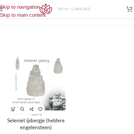
Home
/
Enig
Skip to navigation
Producten getagged “seleniet ijsbergje”
resultaat
Skip to main content
-58%
Seleniet ijsbergje (heldere
engelensteen)