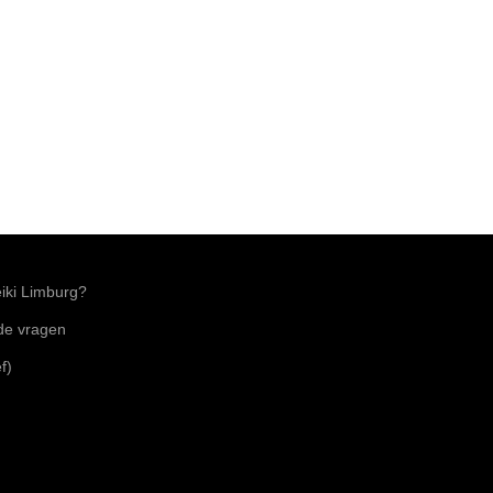
ki Limburg?
lde vragen
f)