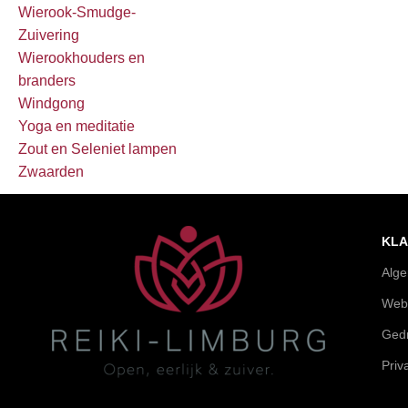
Wierook-Smudge-
Zuivering
Wierookhouders en
branders
Windgong
Yoga en meditatie
Zout en Seleniet lampen
Zwaarden
KLA
Alg
Web
Gedr
Priv