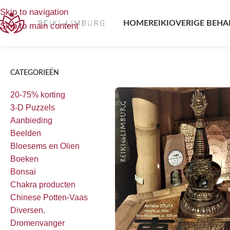
Home
/
Producten getagged “Stupa”
Toont alle 2 resultaten
Skip to navigation
HOME
REIKI
OVERIGE BEHA
Skip to main content
CATEGORIEËN
20-75% korting
3-D Puzzels
Aanbieding
Beelden
Bloesems en Olien
Boeken
Bonsai
Chakra producten
Chinese Potten-Vaas
Diversen.
Dromenvanger