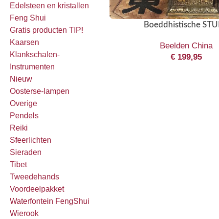
Edelsteen en kristallen
Feng Shui
Boeddhistische ST
Gratis producten TIP!
Kaarsen
Beelden China
Klankschalen-
€
199,95
Instrumenten
Nieuw
Oosterse-lampen
Overige
Pendels
Reiki
Sfeerlichten
Sieraden
Tibet
Tweedehands
Voordeelpakket
Waterfontein FengShui
Wierook