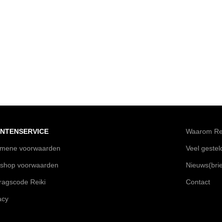
NTENSERVICE
Waarom Rei
emene voorwaarden
Veel geste
shop voorwaarden
Nieuws(brie
agscode Reiki
Contact
acy