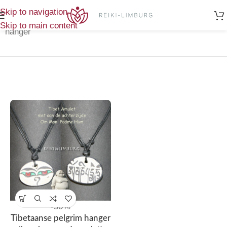
Home
/
Enig
Skip to navigation
Producten getagged “Tibetaanse pelgrim
resultaat
Skip to main content
hanger”
-50%
Tibetaanse pelgrim hanger