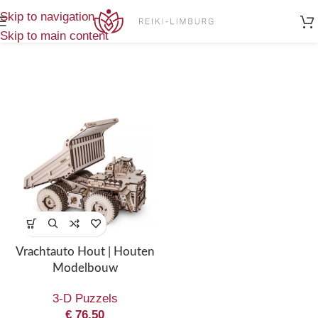
Home
/
Producten getagged “vrachtauto”
Enig resultaat
Skip to navigation
Skip to main content
Vrachtauto Hout | Houten
Modelbouw
3-D Puzzels
€
76,50