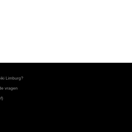
ki Limburg?
lde vragen
f)