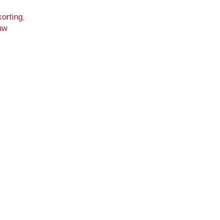
orting
,
uw