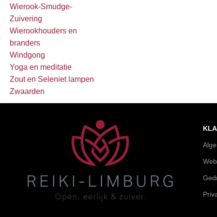
Wierook-Smudge-
Zuivering
Wierookhouders en
branders
Windgong
Yoga en meditatie
Zout en Seleniet lampen
Zwaarden
KLA
Alg
Web
Gedr
Priv