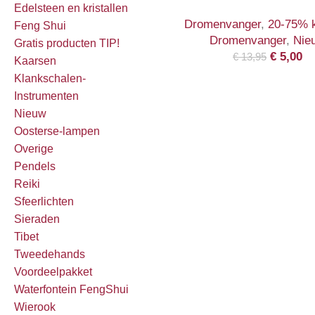
Edelsteen en kristallen
Dromenvanger
,
20-75% k
Feng Shui
Dromenvanger
,
Nie
Gratis producten TIP!
€
5,00
€
13,95
Kaarsen
Klankschalen-
Instrumenten
Nieuw
Oosterse-lampen
Overige
Pendels
Reiki
Sfeerlichten
Sieraden
Tibet
Tweedehands
Voordeelpakket
Waterfontein FengShui
Wierook