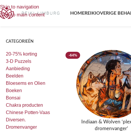
Home
/
Producten getagged “wolven”
Enig resultaat
Skip to navigation
HOME
REIKI
OVERIGE BEHA
Skip to main content
CATEGORIEËN
20-75% korting
-64%
3-D Puzzels
Aanbieding
Beelden
Bloesems en Olien
Boeken
Bonsai
Chakra producten
Chinese Potten-Vaas
Diversen.
Indiaan & Wolven ‘plex
Dromenvanger
dromenvanger’