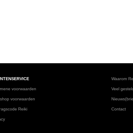
NTENSERVICE
Waarom Rei
emene voorwaarden
Veel geste
shop voorwaarden
Nieuws(brie
agscode Reiki
Contact
acy