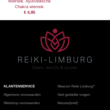
Wierook
,
Ayurvedische
Chakra wierook
€
4,95
KLANTENSERVICE
Waarom Reiki Limburg?
Algemene voorwaarden
Veel gestelde vragen
Webshop voorwaarden
Nieuws(brief)