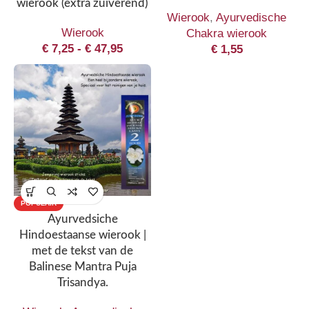
wierook (extra zuiverend)
Wierook
,
Ayurvedische
Wierook
Chakra wierook
€
7,25
-
€
47,95
€
1,55
POPULAIR
Ayurvedsiche
Hindoestaanse wierook |
met de tekst van de
Balinese Mantra Puja
Trisandya.