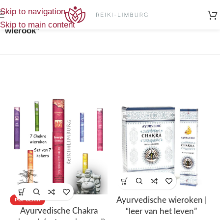
Home
/
Toont alle 3
Skip to navigation
Producten getagged “zuivere
resultaten
Skip to main content
wierook”
Ayurvedische wieroken |
POPULAIR
Ayurvedische Chakra
“leer van het leven”