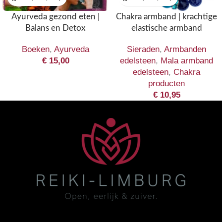
Ayurveda gezond eten |
Chakra armband | krachtige
Balans en Detox
elastische armband
Boeken
,
Ayurveda
Sieraden
,
Armbanden
€
15,00
edelsteen
,
Mala armband
edelsteen
,
Chakra
producten
€
10,95