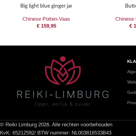
Big light blue ginger jar
Butte
Chinese Potten-Vaas
Chinese 
€
159,95
€
1
KLA
Alg
Web
Gedr
Priv
© Reiki Limburg 2026. Alle rechten voorbehouden
KvK: 65212592/ BTW nummer: NL003816533B43