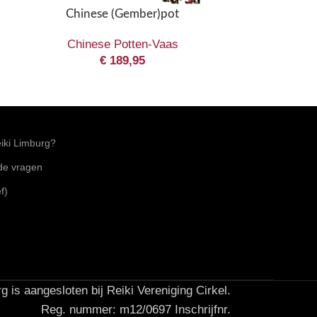
Foo Dog & K
Chinese (Gember)pot
Be
Chinese Potten-Vaas
€
189,95
ki Limburg?
lde vragen
f)
g is aangesloten bij Reiki Vereniging Cirkel.
Reg. nummer: m12/0697 Inschrijfnr.