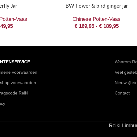
rfly Jar
BW flower & bird ginger jar
Potten-Vaas
Chinese Potten-Vaas
49,95
€
169,95
-
€
189,95
NTENSERVICE
Waarom Rei
emene voorwaarden
Veel geste
shop voorwaarden
Nieuws(brie
agscode Reiki
Contact
acy
Reiki Limbur