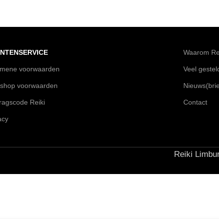
NTENSERVICE
Waarom Rei
emene voorwaarden
Veel geste
shop voorwaarden
Nieuws(brie
agscode Reiki
Contact
acy
Reiki Limbur