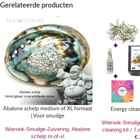
Gerelateerde producten
Abalone schelp medium of XL formaat
Energy cleani
| Voor smudge
Wierook-Smudge
Wierook-Smudge-Zuivering
,
Abalone
cleaning kit / 7 
schelp m-of-xl
€