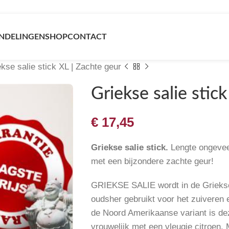
NDELINGEN
SHOP
CONTACT
kse salie stick XL | Zachte geur
Griekse salie stic
€
17,45
Griekse salie stick.
Lengte ongevee
met een bijzondere zachte geur!
GRIEKSE SALIE wordt in de Griekse 
oudsher gebruikt voor het zuiveren 
de Noord Amerikaanse variant is deze
vrouwelijk met een vleugje citroen.