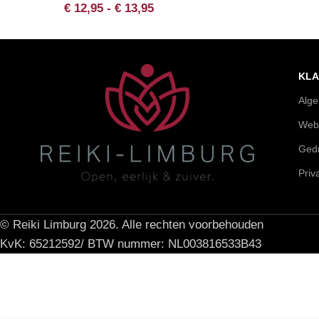
€
12,95
-
€
13,95
KLA
Alg
Web
Gedr
Priv
© Reiki Limburg 2026. Alle rechten voorbehouden
KvK: 65212592/ BTW nummer: NL003816533B43