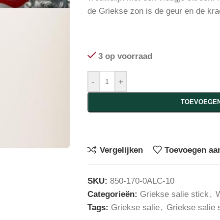
de Griekse zon is de geur en de krac
3 op voorraad
-
+
TOEVOEGEN
Vergelijken
Toevoegen aan
SKU:
850-170-0ALC-10
Categorieën:
Griekse salie stick
,
W
Tags:
Griekse salie
,
Griekse salie 