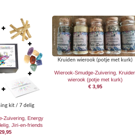
Kruiden wierook (potje met kurk)
Wierook-Smudge-Zuivering
,
Kruide
wierook (potje met kurk)
€
3,95
ng kit / 7 delig
-Zuivering
,
Energy
delig
,
Jiri-en-friends
29,95