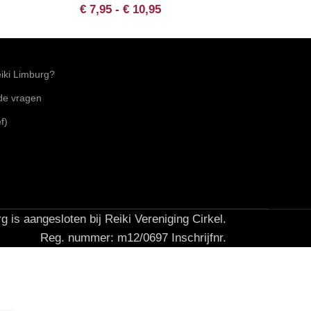
€
7,95
-
€
10,95
ki Limburg?
lde vragen
f)
g is aangesloten bij Reiki Vereniging Cirkel.
Reg. nummer: m12/0697 Inschrijfnr.