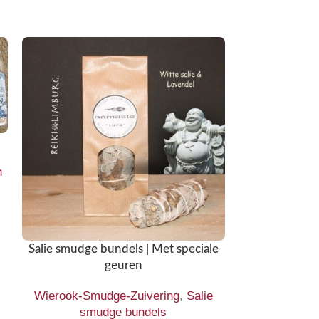
n
Salie smudge bundels | Met speciale
Smudge-stick w
geuren
Wierook-Smudge-Zuivering
,
Salie
Wierook-Smud
smudge bundels
stick witte s