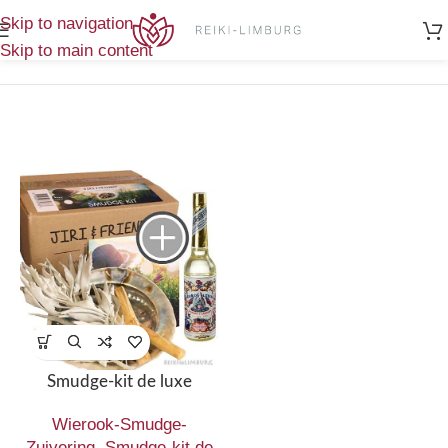
Home
/
Wierook-Smudge-Zuivering
/
Enig
Skip to navigation
Smudge-kit de luxe
resultaat
Skip to main content
Smudge-kit de luxe
Wierook-Smudge-
Zuivering
,
Smudge-kit de