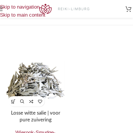
Home
/
Wierook-Smudge-Zuivering
/
Enig
Skip to navigation
Losse salie
resultaat
Skip to main content
Losse witte salie | voor
pure zuivering
Wierook-Smudge-