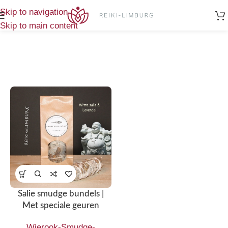
Home
/
Wierook-Smudge-Zuivering
/
Enig
Skip to navigation
Salie smudge bundels
resultaat
Skip to main content
Salie smudge bundels |
Met speciale geuren
Wierook-Smudge-