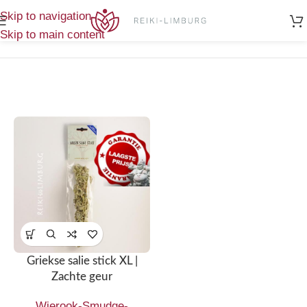
Home
/
Enig
Skip to navigation
Producten getagged “griekse stick”
resultaat
Skip to main content
Griekse salie stick XL |
Zachte geur
Wierook-Smudge-