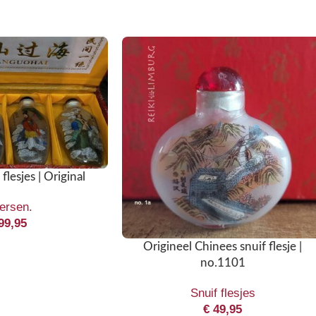
flesjes | Original
ersen.
99,95
Origineel Chinees snuif flesje |
no.1101
Snuif flesjes
€
49,95