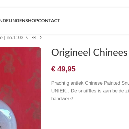
NDELINGEN
SHOP
CONTACT
je | no.1103
Origineel Chinees 
€
49,95
Prachtig antiek Chinese Painted Snuf
UNIEK…De snuiffles is aan beide zi
handwerk!