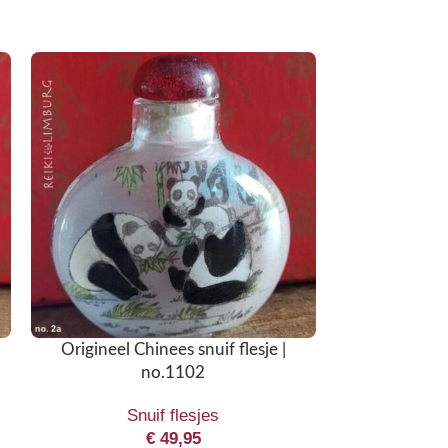
Origineel Chinees snuif flesje |
Origineel C
no.1102
Snuif flesjes
Sn
€
49,95