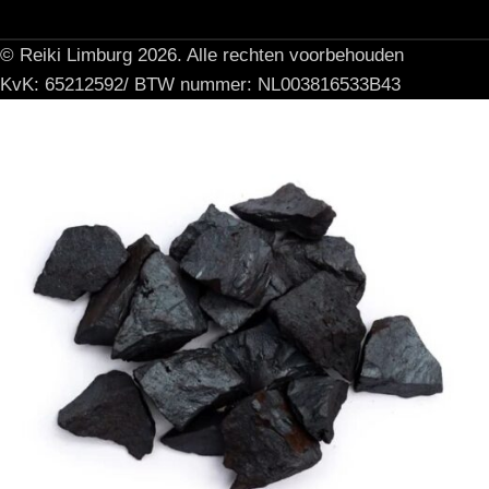
© Reiki Limburg 2026. Alle rechten voorbehouden
KvK: 65212592/ BTW nummer: NL003816533B43