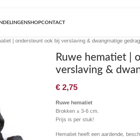
NDELINGEN
SHOP
CONTACT
tiet | ondersteunt ook bij verslaving & dwangmatige gedra
Ruwe hematiet | o
verslaving & dwa
€
2,75
Ruwe hematiet
Brokken ± 3-6 cm.
Prijs is per stuk!
Hematiet heeft een aardende, besc