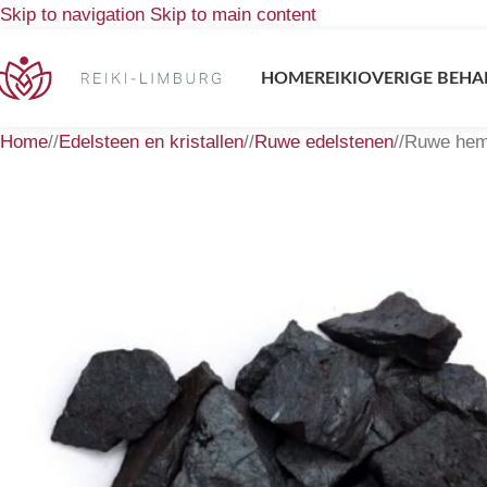
Skip to navigation
Skip to main content
HOME
REIKI
OVERIGE BEHA
Home
/
Edelsteen en kristallen
/
Ruwe edelstenen
/
Ruwe hema