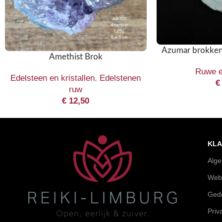
Azumar brokken 
Amethist Brok
Ruwe e
Edelsteen en kristallen
,
Edelstenen
€
ruw
€
12,50
KLA
Alg
Web
Gedr
Priv