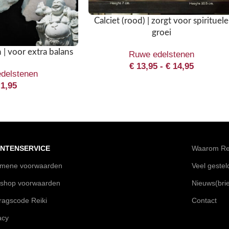
Calciet (rood) | zorgt voor spirituele
groei
| voor extra balans
Ruwe edelstenen
€
13,95
-
€
14,95
delstenen
1,95
NTENSERVICE
Waarom Rei
emene voorwaarden
Veel geste
shop voorwaarden
Nieuws(brie
agscode Reiki
Contact
acy