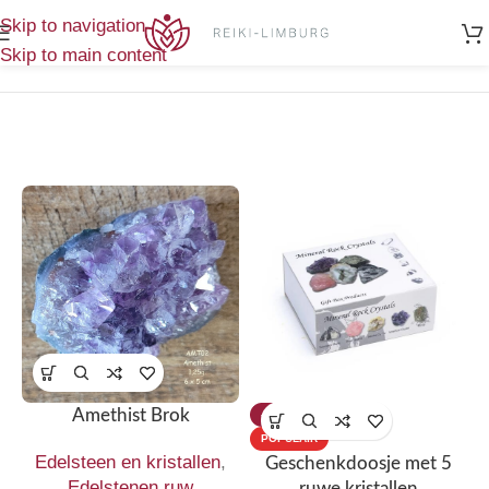
Home
/
Edelsteen en kristallen
/
Toont alle 7
Skip to navigation
Edelstenen ruw
resultaten
Skip to main content
Amethist Brok
-43%
POPULAIR
Edelsteen en kristallen
,
Geschenkdoosje met 5
Edelstenen ruw
ruwe kristallen