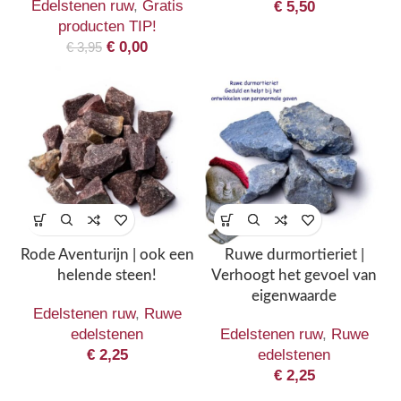
Edelstenen ruw
,
Gratis
€
5,50
producten TIP!
€
0,00
€
3,95
Rode Aventurijn | ook een
Ruwe durmortieriet |
helende steen!
Verhoogt het gevoel van
eigenwaarde
Edelstenen ruw
,
Ruwe
edelstenen
Edelstenen ruw
,
Ruwe
€
2,25
edelstenen
€
2,25