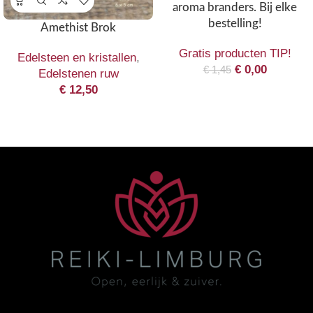
aroma branders. Bij elke
bestelling!
Amethist Brok
Gratis producten TIP!
Edelsteen en kristallen
,
€
0,00
€
1,45
Edelstenen ruw
€
12,50