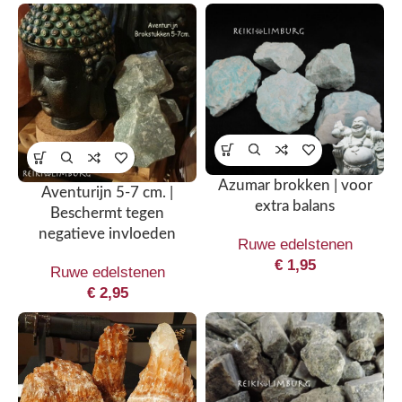
Azumar brokken | voor
Aventurijn 5-7 cm. |
extra balans
Beschermt tegen
negatieve invloeden
Ruwe edelstenen
€
1,95
Ruwe edelstenen
€
2,95