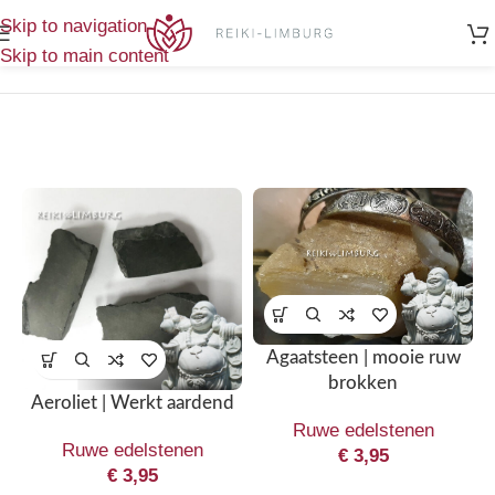
Home
/
Edelsteen en kristallen
/
Toont alle 11
Skip to navigation
Ruwe edelstenen
resultaten
Skip to main content
Agaatsteen | mooie ruw
brokken
Aeroliet | Werkt aardend
Ruwe edelstenen
Ruwe edelstenen
€
3,95
€
3,95