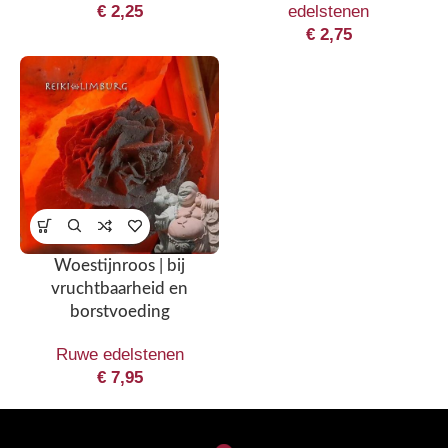
€
2,25
edelstenen
€
2,75
Woestijnroos | bij
vruchtbaarheid en
borstvoeding
Ruwe edelstenen
€
7,95