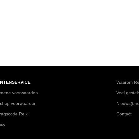
NTENSERVICE
Waarom Rei
emene voorwaarden
Veel geste
shop voorwaarden
Nieuws(brie
agscode Reiki
Contact
acy