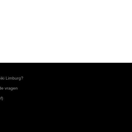
ki Limburg?
lde vragen
f)