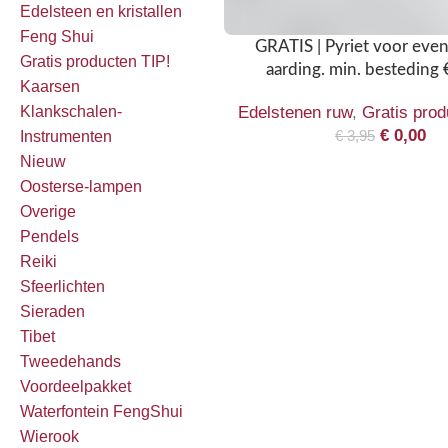
Edelsteen en kristallen
Feng Shui
GRATIS | Pyriet voor eve
Gratis producten TIP!
aarding. min. besteding 
Kaarsen
Edelstenen ruw
,
Gratis prod
Klankschalen-
€
0,00
€
3,95
Instrumenten
Nieuw
Oosterse-lampen
Overige
Pendels
Reiki
Sfeerlichten
Sieraden
Tibet
Tweedehands
Voordeelpakket
Waterfontein FengShui
Wierook