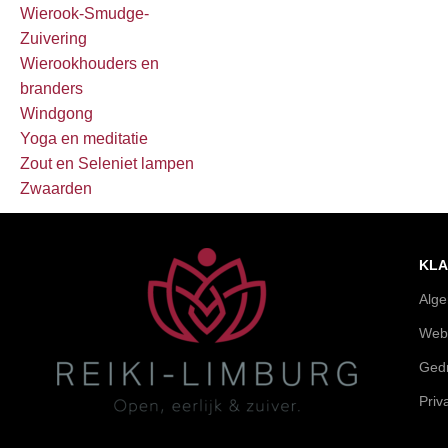
Wierook-Smudge-
Zuivering
Wierookhouders en
branders
Windgong
Yoga en meditatie
Zout en Seleniet lampen
Zwaarden
KLA
Alg
Web
Gedr
Priv