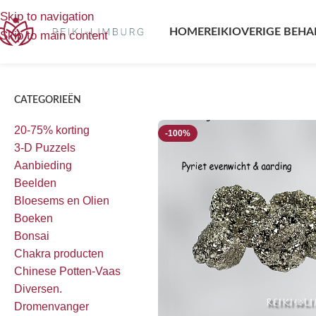
Home
/
Producten getagged “Pyriet”
Toont alle 2 resultaten
Skip to navigation
HOME
REIKI
OVERIGE BEHA
Skip to main content
CATEGORIEËN
20-75% korting
-100%
3-D Puzzels
Aanbieding
Beelden
Bloesems en Olien
Boeken
Bonsai
Chakra producten
Chinese Potten-Vaas
Diversen.
Dromenvanger