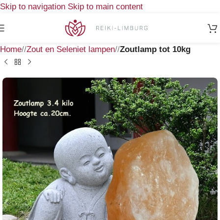
Skip to navigation
Skip to main content
Home
/
Zout en Seleniet lampen
/
Zoutlamp tot 10kg