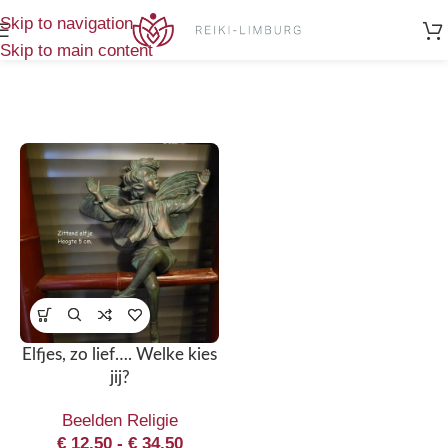
Home
/
Producten getagged “Elfje”
Enig resultaat
Skip to navigation
Skip to main content
Elfjes, zo lief…. Welke kies
jij?
Beelden Religie
€
12,50
-
€
34,50