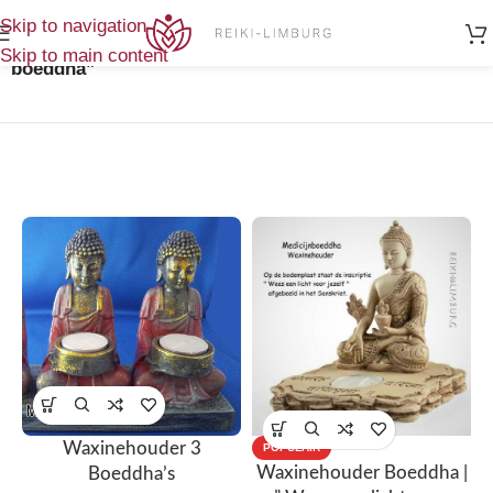
Home
/
Toont alle 2
Skip to navigation
Producten getagged “waxinehouder
resultaten
Skip to main content
boeddha”
Waxinehouder 3
POPULAIR
Waxinehouder Boeddha |
Boeddha’s