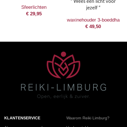
” Wees een licht voor
Sfeerlichten
jezelf “
€
29,95
waxinehouder 3-boeddha
€
49,50
KLANTENSERVICE
Waarom Reiki Limburg?