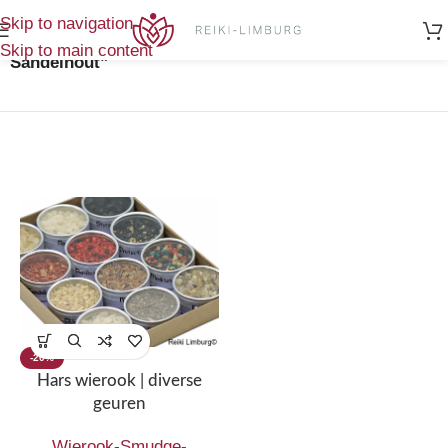
Home
/
Enig
Skip to navigation
Producten getagged “Wierookhars
resultaat
Skip to main content
Sandelhout”
-20%
Hars wierook | diverse
geuren
Wierook-Smudge-