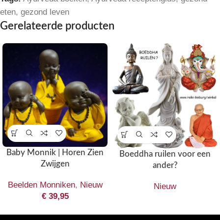
eten
,
gezond leven
Gerelateerde producten
Baby Monnik | Horen Zien
Boeddha ruilen voor een
Zwijgen
ander?
Beelden Monniken
,
Nieuw
Nieuw
€
39,95