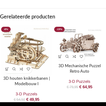
Gerelateerde producten
-8%
-19%
3D Mechanische Puzzel
Retro Auto
3D houten knikkerbanen |
3-D Puzzels
Modelbouw I
€
64,95
€
79,95
3-D Puzzels
€
49,95
€
54,50