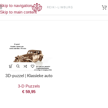
Home
/
Enig
Skip to navigation
Producten getagged “Klassieke auto”
resultaat
Skip to main content
3D-puzzel | Klassieke auto
3-D Puzzels
€
59,95