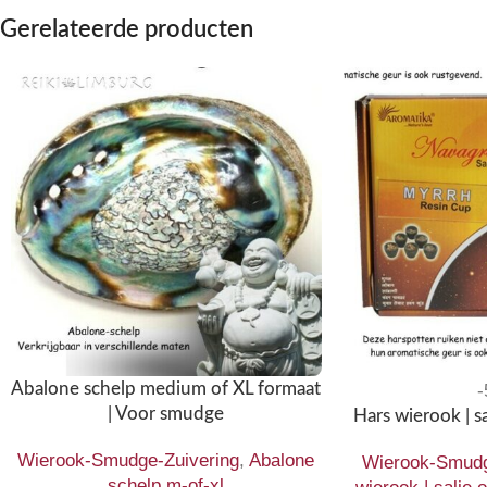
Gerelateerde producten
Abalone schelp medium of XL formaat
| Voor smudge
Hars wierook | sa
Wierook-Smudge-Zuivering
,
Abalone
Wierook-Smudg
schelp m-of-xl