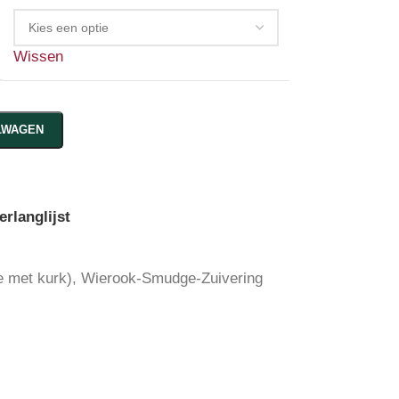
Wissen
LWAGEN
rlanglijst
e met kurk)
,
Wierook-Smudge-Zuivering