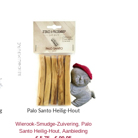
g
Palo Santo Heilig-Hout
Smudge brand
Wierook-Smudge-Zuivering
,
Palo
Wierook-Smud
Santo Heilig-Hout
,
Aanbieding
brander 