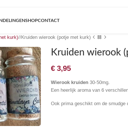
NDELINGEN
SHOP
CONTACT
met kurk)
/
Kruiden wierook (potje met kurk)
Kruiden wierook (
€
3,95
Wierook kruiden
30-50mg.
Een heerlijk aroma van 6 verschille
Ook prima geschikt om de smudge