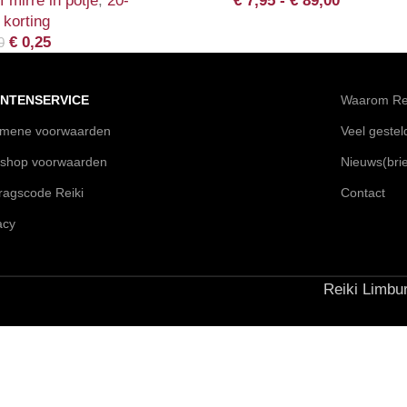
f mirre in potje
,
20-
€
7,95
-
€
89,00
korting
€
0,25
0
NTENSERVICE
Waarom Rei
emene voorwaarden
Veel geste
shop voorwaarden
Nieuws(brie
agscode Reiki
Contact
acy
Reiki Limbur