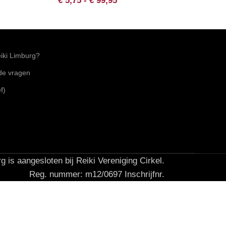
€
5,75
-
€
99,95
ki Limburg?
lde vragen
f)
g is aangesloten bij Reiki Vereniging Cirkel.
Reg. nummer: m12/0697 Inschrijfnr.