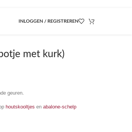
INLOGGEN / REGISTREREN
potje met kurk)
nde geuren.
 op
houtskooltjes
en
abalone-schelp