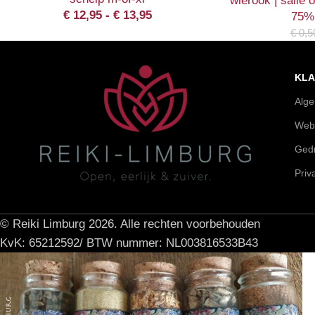
wierook | salie o
€
12,95
-
€
13,95
75% 
€
0,5
KLA
Alg
Web
Gedr
Priv
© Reiki Limburg 2026. Alle rechten voorbehouden
KvK: 65212592/ BTW nummer: NL003816533B43