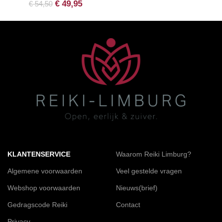
€
49,95
€
54,50
KLANTENSERVICE
Waarom Reiki Limburg?
Algemene voorwaarden
Veel gestelde vragen
Webshop voorwaarden
Nieuws(brief)
Gedragscode Reiki
Contact
Privacy