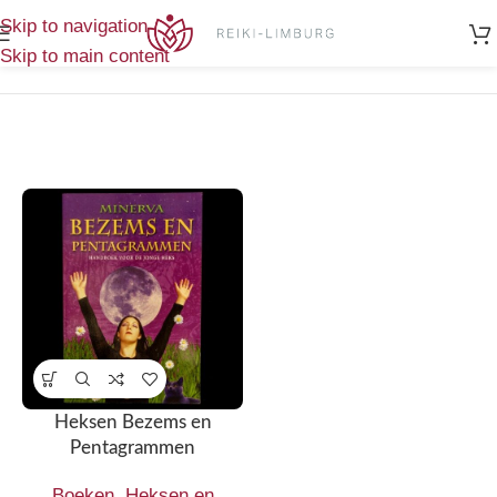
Home
/
Enig
Skip to navigation
Producten getagged “Heksen en Wicca”
resultaat
Skip to main content
Heksen Bezems en
Pentagrammen
Boeken
,
Heksen en