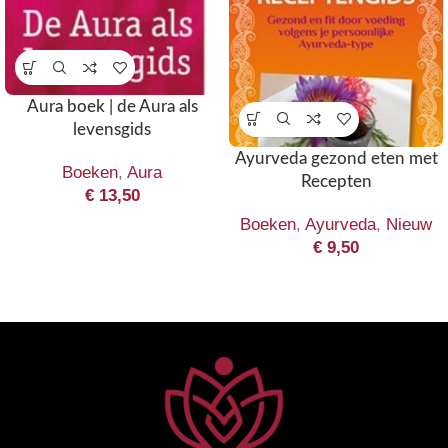
Aura boek | de Aura als
levensgids
Ayurveda gezond eten met
Boeken
,
Aura
Recepten
€
13,50
Boeken
,
Ayurveda
,
Nieuw
€
9,50