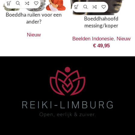
Boeddha ruilen voor een
Boeddhahoofd
ander?
messing/koper
Nieuw
Beelden Indonesie
,
Nieuw
€
49,95