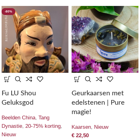
-80%
Fu LU Shou
Geurkaarsen met
Geluksgod
edelstenen | Pure
magie!
Beelden China
,
Tang
Dynastie
,
20-75% korting
,
Kaarsen
,
Nieuw
Nieuw
€
22,50