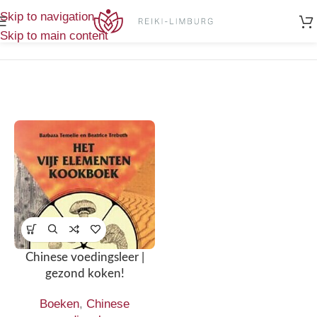
Home
/
Enig
Skip to navigation
Producten getagged “ayurvedisch”
resultaat
Skip to main content
Chinese voedingsleer |
gezond koken!
Boeken
,
Chinese