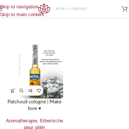
Home
/
Producten getagged “Patchouli”
Enig resultaat
Skip to navigation
Skip to main content
Patchouli cologne | Make
love ♥
Aromatherapie
,
Etherische
geur oliën