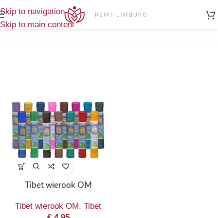
Home
/
Enig
Skip to navigation
Producten getagged “Wierook Tibet”
resultaat
Skip to main content
Tibet wierook OM
Tibet wierook OM
,
Tibet
€
4,95